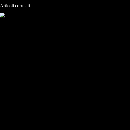
Articoli correlati
La cultura fotografica fa bene ?