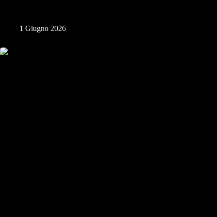
Perché cercare il proprio stile sta rovinando la tua fotografia
1 Giugno 2026