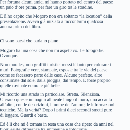
Per fortuna alcuni amici mi hanno portato nel centro del paese
un paio d’ore prima, per fare un giro tra le stradine.
E lì ho capito che Mogoro non era soltanto “la location” della
presentazione. Aveva già iniziato a raccontarmi qualcosa
ancora prima del libro.
Ci sono paesi che parlano piano
Mogoro ha una cosa che non mi aspettavo. Le fotografie.
Ovunque.
Non murales, non graffiti turistici messi lì tanto per colorare i
muri. Fotografie vere, stampate, esposte tra le vie del paese
come se facessero parte delle case. Alcune perfette, altre
consumate dal sole, dalla pioggia, dal tempo. E forse proprio
quelle rovinate erano le più belle.
Mi ricordo una strada in particolare. Stretta. Silenziosa.
C’erano queste immagini allineate lungo il muro, una accanto
all’altra, con le descrizioni, il nome dell’autore, le informazioni
tecniche. Ma la verità? Dopo i primi dieci secondi smetti pure
di leggere. Guardi e basta.
Ed è lì che mi è tornata in testa una cosa che ripeto da anni nel
blog: esiste differenza tra immagine e fotografia.