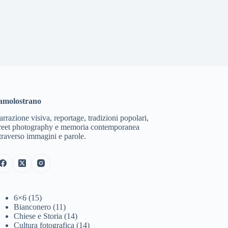
amolostrano
rrazione visiva, reportage, tradizioni popolari,
treet photography e memoria contemporanea
traverso immagini e parole.
6×6
(15)
Bianconero
(11)
Chiese e Storia
(14)
Cultura fotografica
(14)