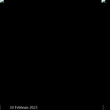
Scopri la bellezza di Carpi: un viaggio fotografico attraverso
Camd
la mia città natale
10 Febbraio 2023