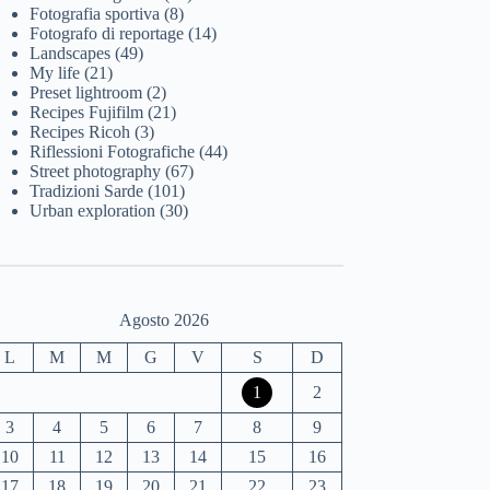
Fotografia sportiva
(8)
Fotografo di reportage
(14)
Landscapes
(49)
My life
(21)
Preset lightroom
(2)
Recipes Fujifilm
(21)
Recipes Ricoh
(3)
Riflessioni Fotografiche
(44)
Street photography
(67)
Tradizioni Sarde
(101)
Urban exploration
(30)
Agosto 2026
L
M
M
G
V
S
D
1
2
3
4
5
6
7
8
9
10
11
12
13
14
15
16
17
18
19
20
21
22
23