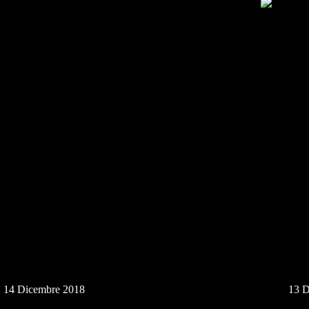
en market London
Borough M
14 Dicembre 2018
13 D