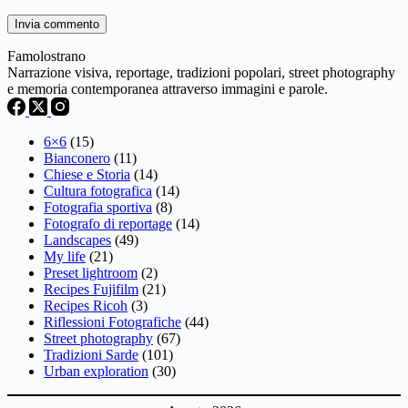
Invia commento
Famolostrano
Narrazione visiva, reportage, tradizioni popolari, street photography
e memoria contemporanea attraverso immagini e parole.
6×6
(15)
Bianconero
(11)
Chiese e Storia
(14)
Cultura fotografica
(14)
Fotografia sportiva
(8)
Fotografo di reportage
(14)
Landscapes
(49)
My life
(21)
Preset lightroom
(2)
Recipes Fujifilm
(21)
Recipes Ricoh
(3)
Riflessioni Fotografiche
(44)
Street photography
(67)
Tradizioni Sarde
(101)
Urban exploration
(30)