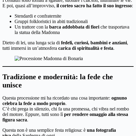
I centauri sono tornati a sgasare, suonare i clacson, illuminare le vie.
E poi, quasi all’improvviso,
il corteo sacro ha fatto il suo ingresso
:
Stendardi e confraternite
Gruppi folkloristici in abiti tradizionali
Un trattore con la
barca addobbata di fiori
che trasportava
la statua della Madonna
Dietro di lei, una lunga scia di
fedeli, curiosi, bambini e anziani
,
tutti immersi in un’atmosfera
carica di spiritualità e festa
.
Tradizione e modernità: la fede che
unisce
Questa processione mi ha ricordato una cosa importante:
ognuno
celebra la fede a modo proprio
.
C’è chi prega in silenzio, chi fa una promessa, chi vibra nel rombo
del motore. Eppure, tutti sono lì
per rendere omaggio alla stessa
figura sacra
.
Questa non è una semplice festa religiosa: è
una fotografia
viva
della Sardegna di oggi.