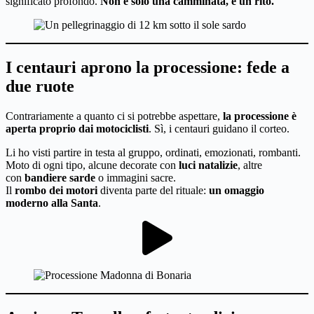
significato profondo.
Non è solo una camminata, è un rito.
I centauri aprono la processione: fede a
due ruote
Contrariamente a quanto ci si potrebbe aspettare,
la processione è
aperta proprio dai motociclisti
. Sì, i centauri guidano il corteo.
Li ho visti partire in testa al gruppo, ordinati, emozionati, rombanti.
Moto di ogni tipo, alcune decorate con
luci natalizie
, altre
con
bandiere sarde
o immagini sacre.
Il
rombo dei motori
diventa parte del rituale:
un omaggio
moderno alla Santa
.