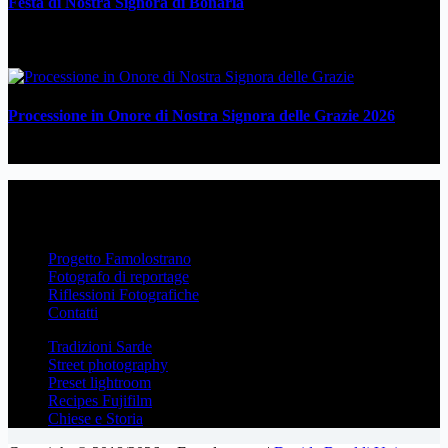
Festa di Nostra Signora di Bonaria
6 Luglio 2026
Processione in Onore di Nostra Signora delle Grazie 2026
3 Luglio 2026
Famolostrano
Narrazione visiva, reportage, tradizioni popolari, street photography
e memoria contemporanea attraverso immagini e parole.
Progetto Famolostrano
Fotografo di reportage
Riflessioni Fotografiche
Contatti
Tradizioni Sarde
Street photography
Preset lightroom
Recipes Fujifilm
Chiese e Storia