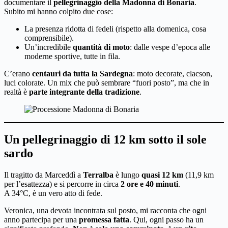
documentare il
pellegrinaggio della Madonna di Bonaria
.
Subito mi hanno colpito due cose:
La presenza ridotta di fedeli (rispetto alla domenica, cosa
comprensibile).
Un’incredibile
quantità di moto
: dalle vespe d’epoca alle
moderne sportive, tutte in fila.
C’erano
centauri da tutta la Sardegna
: moto decorate, clacson,
luci colorate. Un mix che può sembrare “fuori posto”, ma che in
realtà è
parte integrante della tradizione
.
Un pellegrinaggio di 12 km sotto il sole
sardo
Il tragitto da Marceddì a
Terralba
è lungo
quasi 12 km
(11,9 km
per l’esattezza) e si percorre in circa
2 ore e 40 minuti
.
A 34°C, è un vero atto di fede.
Veronica, una devota incontrata sul posto, mi racconta che ogni
anno partecipa per una
promessa fatta
. Qui, ogni passo ha un