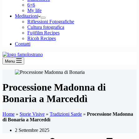
6×6
My life
Meditazioni
Riflessioni Fotografiche
Cultura fotografica
Fujifilm Recipes
Ricoh Recipes
Contatti
Menu
Processione Madonna di
Bonaria a Marceddì
Home
»
Storie Visive
»
Tradizioni Sarde
»
Processione Madonna
di Bonaria a Marceddì
2 Settembre 2025