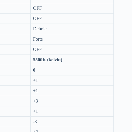
OFF
OFF
Debole
Forte
OFF
5500K (kelvin)
0
+1
+1
+3
+1
-3
+3