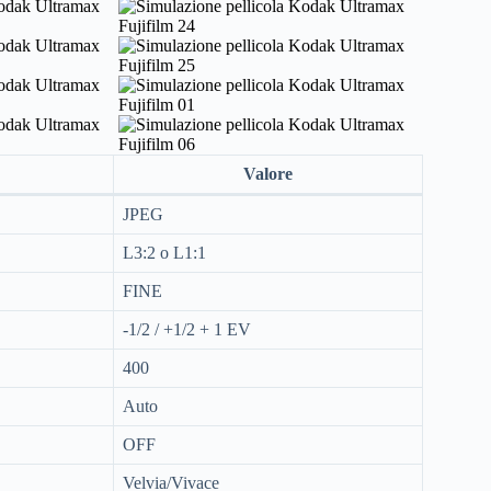
Valore
JPEG
L3:2 o L1:1
FINE
-1/2 / +1/2 + 1 EV
400
Auto
OFF
Velvia/Vivace