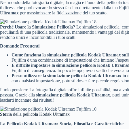
Nel mondo della fotografia digitale, la magia e l’aura della pellicola trad
ti dicessi che puoi evocare lo stesso fascino direttamente dalla tua Fuji
Ultramax
per massimizzare la fidelizzazione del tuo scatto.
Simulazione pellicola Kodak Ultramax Fujifilm 18
Perché Usare la Simulazione Pellicola?
Le simulazioni pellicola, co
peculiarità di una pellicola tradizionale, mantenendo i vantaggi del digi
rendono unici e inconfondibili i tuoi scatti.
Domande Frequenti
Come funziona la simulazione pellicola Kodak Ultramax sull
Fujifilm è una combinazione di impostazioni che imitano l’aspetto
È difficile impostare la simulazione pellicola Kodak Ultrama
Fujifilm di conseguenza. In poco tempo, avrai scatti che evocano 
Posso utilizzare la simulazione pellicola Kodak Ultramax in 
con qualsiasi impostazione, potresti dover fare piccole regolazioni
Il mio pensiero: La fotografia digitale offre infinite possibilità, ma a vo
passata. Grazie alla
simulazione pellicola Kodak Ultramax
, puoi uni
lasciarti incantare dai risultati!
Storia
della pellicola Kodak Ultramax
La Pellicola Kodak Ultramax: Storia, Filosofia e Caratteristiche