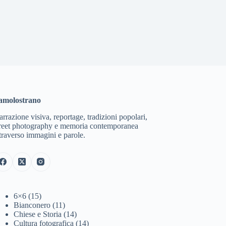
amolostrano
rrazione visiva, reportage, tradizioni popolari,
treet photography e memoria contemporanea
traverso immagini e parole.
6×6
(15)
Bianconero
(11)
Chiese e Storia
(14)
Cultura fotografica
(14)