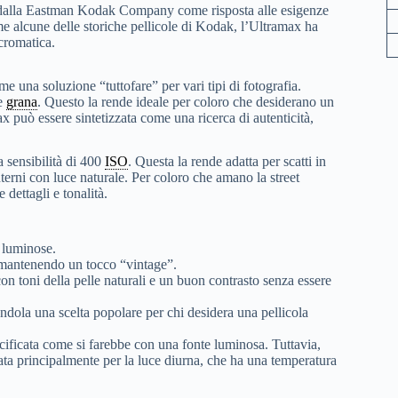
a dalla Eastman Kodak Company come risposta alle esigenze
me alcune delle storiche pellicole di Kodak, l’Ultramax ha
 cromatica.
e una soluzione “tuttofare” per vari tipi di fotografia.
 e
grana
. Questo la rende ideale per coloro che desiderano un
x può essere sintetizzata come una ricerca di autenticità,
a sensibilità di 400
ISO
. Questa la rende adatta per scatti in
terni con luce naturale. Per coloro che amano la street
dettagli e tonalità.
i luminose.
r mantenendo un tocco “vintage”.
con toni della pelle naturali e un buon contrasto senza essere
endola una scelta popolare per chi desidera una pellicola
pecificata come si farebbe con una fonte luminosa. Tuttavia,
iata principalmente per la luce diurna, che ha una temperatura