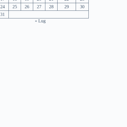
24
25
26
27
28
29
30
31
« Lug