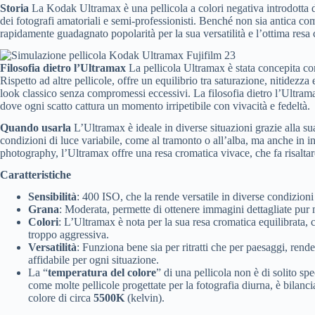
Storia
La Kodak Ultramax è una pellicola a colori negativa introdott
dei fotografi amatoriali e semi-professionisti. Benché non sia antica co
rapidamente guadagnato popolarità per la sua versatilità e l’ottima resa
Filosofia dietro l’Ultramax
La pellicola Ultramax è stata concepita com
Rispetto ad altre pellicole, offre un equilibrio tra saturazione, nitidezza
look classico senza compromessi eccessivi. La filosofia dietro l’Ultrama
dove ogni scatto cattura un momento irripetibile con vivacità e fedeltà.
Quando usarla
L’Ultramax è ideale in diverse situazioni grazie alla su
condizioni di luce variabile, come al tramonto o all’alba, ma anche in in
photography, l’Ultramax offre una resa cromatica vivace, che fa risaltare 
Caratteristiche
Sensibilità
: 400 ISO, che la rende versatile in diverse condizion
Grana
: Moderata, permette di ottenere immagini dettagliate pu
Colori
: L’Ultramax è nota per la sua resa cromatica equilibrata, 
troppo aggressiva.
Versatilità
: Funziona bene sia per ritratti che per paesaggi, rend
affidabile per ogni situazione.
La “
temperatura del colore
” di una pellicola non è di solito s
come molte pellicole progettate per la fotografia diurna, è bilanc
colore di circa
5500K
(kelvin).