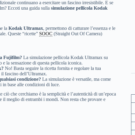
izionale continuano a esercitare un fascino irresistibile. E se
film? Eccoti una guida sulla
simulazione pellicola Kodak
me la
Kodak Ultramax
, permettono di catturare l’essenza e le
tale. Queste “ricette”
SOOC
(Straight Out Of Camera)
a Fujifilm?
La simulazione pellicola Kodak Ultramax su
 e la sensazione di questa pellicola iconica.
x?
No! Basta seguire la ricetta fornita e regolare la tua
il fascino dell’Ultramax.
qualsiasi condizione?
La simulazione è versatile, ma come
 in base alle condizioni di luce.
lte ciò che cerchiamo è la semplicità e l’autenticità di un’epoca
re il meglio di entrambi i mondi. Non resta che provare e