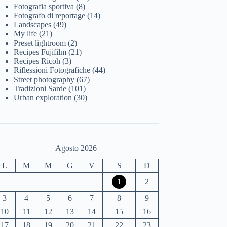
Fotografia sportiva
(8)
Fotografo di reportage
(14)
Landscapes
(49)
My life
(21)
Preset lightroom
(2)
Recipes Fujifilm
(21)
Recipes Ricoh
(3)
Riflessioni Fotografiche
(44)
Street photography
(67)
Tradizioni Sarde
(101)
Urban exploration
(30)
Agosto 2026
L
M
M
G
V
S
D
1
2
3
4
5
6
7
8
9
10
11
12
13
14
15
16
17
18
19
20
21
22
23