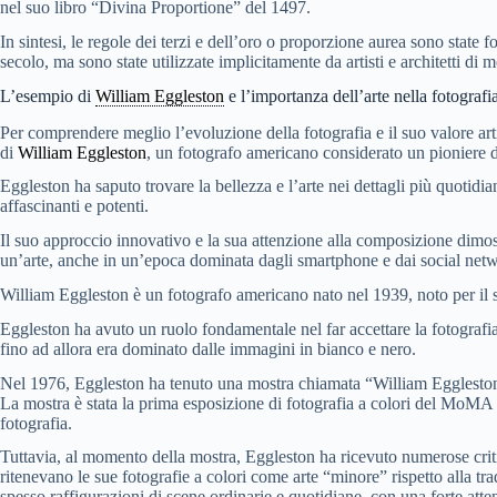
nel suo libro “Divina Proportione” del 1497.
In sintesi, le regole dei terzi e dell’oro o proporzione aurea sono state
secolo, ma sono state utilizzate implicitamente da artisti e architetti di m
L’esempio di
William Eggleston
e l’importanza dell’arte nella fotografi
Per comprendere meglio l’evoluzione della fotografia e il suo valore ar
di
William Eggleston
, un fotografo americano considerato un pioniere de
Eggleston ha saputo trovare la bellezza e l’arte nei dettagli più quotidi
affascinanti e potenti.
Il suo approccio innovativo e la sua attenzione alla composizione dimo
un’arte, anche in un’epoca dominata dagli smartphone e dai social ne
William Eggleston è un fotografo americano nato nel 1939, noto per il su
Eggleston ha avuto un ruolo fondamentale nel far accettare la fotografi
fino ad allora era dominato dalle immagini in bianco e nero.
Nel 1976, Eggleston ha tenuto una mostra chiamata “William Egglest
La mostra è stata la prima esposizione di fotografia a colori del MoMA 
fotografia.
Tuttavia, al momento della mostra, Eggleston ha ricevuto numerose critic
ritenevano le sue fotografie a colori come arte “minore” rispetto alla t
spesso raffigurazioni di scene ordinarie e quotidiane, con una forte atte