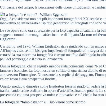
Col passare del tempo, la percezione delle opere di Eggleston è cambia
Oggi, è considerato uno dei più importanti fotografi del XX secolo e un p
innovativo ha influenzato e ispirato generazioni di fotografi che sono ve
Le sue opere sono ora apprezzate per la loro capacità di catturare la belle
soggetti comuni in immagini affascinanti e di impatto.
Ma non mi fermo 
Eggleston
Un giorno, nel 1970, William Eggleston stava guidando con un amico at
All’improvviso, sentì il bisogno impellente di fotografare l’insegna del
estrasse la sua macchina fotografica e scattò una foto dall’angolo insol
pali del parcheggio e il cielo in lontananza.
Quella fotografia, che in seguito sarebbe stata conosciuta come “Red Ce
famose e iconiche. La foto mostra un soffitto di una stanza dipinto di ro
attraversano l’immagine. Nonostante la semplicità del soggetto, l’immag
colore rosso e alla prospettiva insolita.
Questo aneddoto dimostra come Eggleston fosse in grado di vedere la bell
trasformando scene ordinarie in opere d’arte affascinanti e potenti. La sua 
presentarla con una prospettiva unica e innovativa è ciò che lo ha reso 
La fotografia “famolostrano” e il suo valore come ricordo