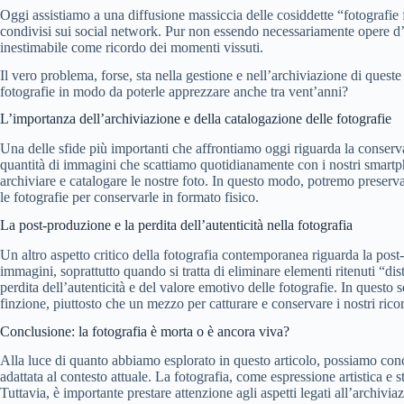
Oggi assistiamo a una diffusione massiccia delle cosiddette “fotografie f
condivisi sui social network. Pur non essendo necessariamente opere d
inestimabile come ricordo dei momenti vissuti.
Il vero problema, forse, sta nella gestione e nell’archiviazione di ques
fotografie in modo da poterle apprezzare anche tra vent’anni?
L’importanza dell’archiviazione e della catalogazione delle fotografie
Una delle sfide più importanti che affrontiamo oggi riguarda la conserv
quantità di immagini che scattiamo quotidianamente con i nostri smartp
archiviare e catalogare le nostre foto. In questo modo, potremo preservare
le fotografie per conservarle in formato fisico.
La post-produzione e la perdita dell’autenticità nella fotografia
Un altro aspetto critico della fotografia contemporanea riguarda la post-
immagini, soprattutto quando si tratta di eliminare elementi ritenuti “di
perdita dell’autenticità e del valore emotivo delle fotografie. In questo 
finzione, piuttosto che un mezzo per catturare e conservare i nostri ricor
Conclusione: la fotografia è morta o è ancora viva?
Alla luce di quanto abbiamo esplorato in questo articolo, possiamo conc
adattata al contesto attuale. La fotografia, come espressione artistica e 
Tuttavia, è importante prestare attenzione agli aspetti legati all’archivia