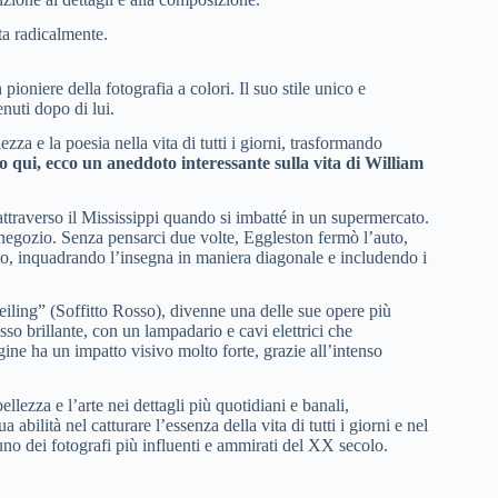
ta radicalmente.
ioniere della fotografia a colori. Il suo stile unico e
nuti dopo di lui.
zza e la poesia nella vita di tutti i giorni, trasformando
qui, ecco un aneddoto interessante sulla vita di William
traverso il Mississippi quando si imbatté in un supermercato.
 negozio. Senza pensarci due volte, Eggleston fermò l’auto,
ito, inquadrando l’insegna in maniera diagonale e includendo i
iling” (Soffitto Rosso), divenne una delle sue opere più
sso brillante, con un lampadario e cavi elettrici che
ine ha un impatto visivo molto forte, grazie all’intenso
ezza e l’arte nei dettagli più quotidiani e banali,
abilità nel catturare l’essenza della vita di tutti i giorni e nel
uno dei fotografi più influenti e ammirati del XX secolo.