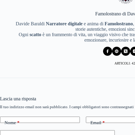
Famolostrano di Dav
Davide Baraldi
Narratore digitale
e anima di
Famolostrano
,
storie autentiche, emozioni since
Ogni
scatto
è un frammento di vita, un viaggio visivo che tras
emozionare, incuriosire e 
ARTICOLI: 4
Lascia una risposta
Il tuo indirizzo email non sarà pubblicato.
I campi obbligatori sono contrassegnati
Nome
*
Email
*