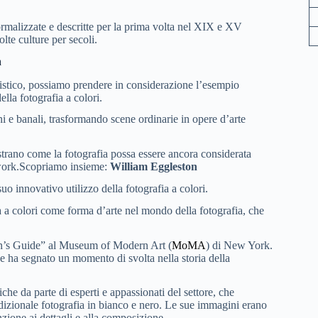
 formalizzate e descritte per la prima volta nel XIX e XV
olte culture per secoli.
a
tistico, possiamo prendere in considerazione l’esempio
lla fotografia a colori.
ani e banali, trasformando scene ordinarie in opere d’arte
strano come la fotografia possa essere ancora considerata
twork.Scopriamo insieme:
William Eggleston
o innovativo utilizzo della fotografia a colori.
a a colori come forma d’arte nel mondo della fotografia, che
on’s Guide” al Museum of Modern Art (
MoMA
) di New York.
e ha segnato un momento di svolta nella storia della
he da parte di esperti e appassionati del settore, che
radizionale fotografia in bianco e nero. Le sue immagini erano
nzione ai dettagli e alla composizione.