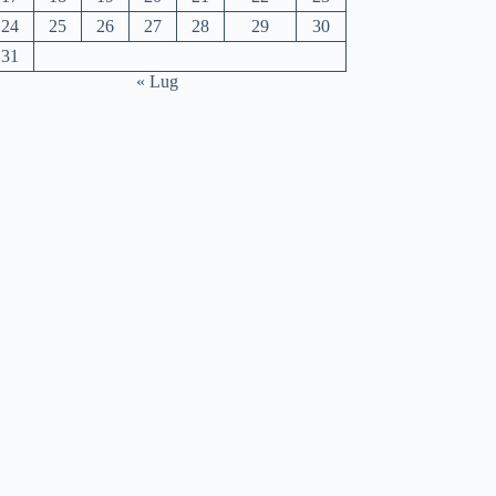
24
25
26
27
28
29
30
31
« Lug