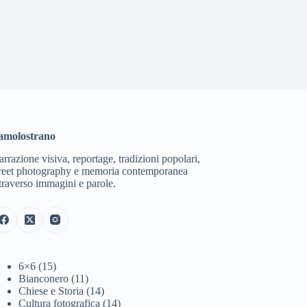
amolostrano
rrazione visiva, reportage, tradizioni popolari,
treet photography e memoria contemporanea
traverso immagini e parole.
6×6
(15)
Bianconero
(11)
Chiese e Storia
(14)
Cultura fotografica
(14)