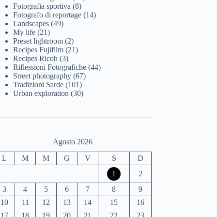
Fotografia sportiva
(8)
Fotografo di reportage
(14)
Landscapes
(49)
My life
(21)
Preset lightroom
(2)
Recipes Fujifilm
(21)
Recipes Ricoh
(3)
Riflessioni Fotografiche
(44)
Street photography
(67)
Tradizioni Sarde
(101)
Urban exploration
(30)
Agosto 2026
L
M
M
G
V
S
D
1
2
3
4
5
6
7
8
9
10
11
12
13
14
15
16
17
18
19
20
21
22
23