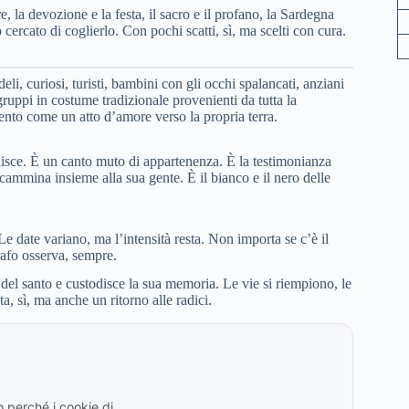
e, la devozione e la festa, il sacro e il profano, la Sardegna
o cercato di coglierlo. Con pochi scatti, sì, ma scelti con cura.
i, curiosi, turisti, bambini con gli occhi spalancati, anziani
gruppi in costume tradizionale provenienti da tutta la
nto come un atto d’amore verso la propria terra.
isce. È un canto muto di appartenenza. È la testimonianza
cammina insieme alla sua gente. È il bianco e il nero delle
e date variano, ma l’intensità resta. Non importa se c’è il
grafo osserva, sempre.
del santo e custodisce la sua memoria. Le vie si riempiono, le
ta, sì, ma anche un ritorno alle radici.
 perché i cookie di