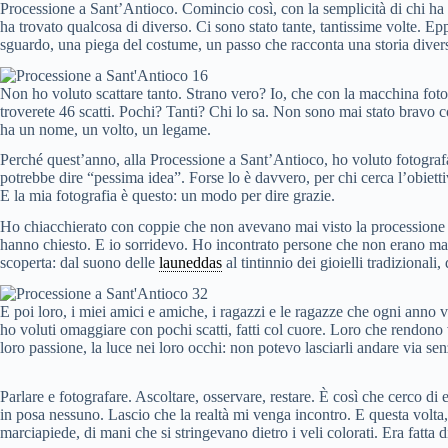
Processione a Sant’Antioco. Comincio così, con la semplicità di chi ha 
ha trovato qualcosa di diverso. Ci sono stato tante, tantissime volte. 
sguardo, una piega del costume, un passo che racconta una storia div
Processione a Sant’Antioco 2025
Non ho voluto scattare tanto. Strano vero? Io, che con la macchina fotog
troverete 46 scatti. Pochi? Tanti? Chi lo sa. Non sono mai stato bravo 
ha un nome, un volto, un legame.
Perché quest’anno, alla Processione a Sant’Antioco, ho voluto fotograf
potrebbe dire “pessima idea”. Forse lo è davvero, per chi cerca l’obietti
E la mia fotografia è questo: un modo per dire grazie.
Ho chiacchierato con coppie che non avevano mai visto la processione 
hanno chiesto. E io sorridevo. Ho incontrato persone che non erano mai 
scoperta: dal suono delle
launeddas
al tintinnio dei gioielli tradizionali
Processione a Sant’Antioco
E poi loro, i miei amici e amiche, i ragazzi e le ragazze che ogni anno 
ho voluti omaggiare con pochi scatti, fatti col cuore. Loro che rendono
loro passione, la luce nei loro occhi: non potevo lasciarli andare via 
Parlare e fotografare. Ascoltare, osservare, restare. È così che cerco di
in posa nessuno. Lascio che la realtà mi venga incontro. E questa volta, 
marciapiede, di mani che si stringevano dietro i veli colorati. Era fatta di