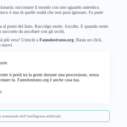
zionaria: raccontare il mondo con uno sguardo autentico.
ntioco è una di quelle realtà che non puoi ignorare. Fa parte
l posto del liuto. Raccolgo storie. Ascolto. E quando sento
n racconto da ascoltare con gli occhi.
tà più vera? Unisciti a
Famolostrano.org
. Basta un click,
i nuovi.
torie
ntre ti perdi tra la gente durante una processione, senza
ontare tu. Famolostrano.org è anche casa tua.
i
 sostanziale dell’intelligenza artificiale.