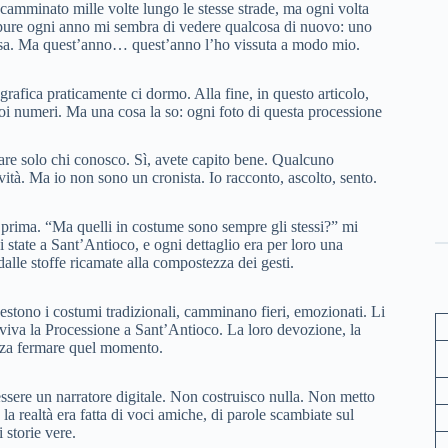
camminato mille volte lungo le stesse strade, ma ogni volta
Eppure ogni anno mi sembra di vedere qualcosa di nuovo: uno
ersa. Ma quest’anno… quest’anno l’ho vissuta a modo mio.
rafica praticamente ci dormo. Alla fine, in questo articolo,
coi numeri. Ma una cosa la so: ogni foto di questa processione
are solo chi conosco. Sì, avete capito bene. Qualcuno
vità. Ma io non sono un cronista. Io racconto, ascolto, sento.
prima. “Ma quelli in costume sono sempre gli stessi?” mi
state a Sant’Antioco, e ogni dettaglio era per loro una
, dalle stoffe ricamate alla compostezza dei gesti.
vestono i costumi tradizionali, camminano fieri, emozionati. Li
 viva la Processione a Sant’Antioco. La loro devozione, la
senza fermare quel momento.
 essere un narratore digitale. Non costruisco nulla. Non metto
la realtà era fatta di voci amiche, di parole scambiate sul
 storie vere.