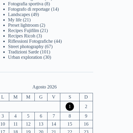
Fotografia sportiva
(8)
Fotografo di reportage
(14)
Landscapes
(49)
My life
(21)
Preset lightroom
(2)
Recipes Fujifilm
(21)
Recipes Ricoh
(3)
Riflessioni Fotografiche
(44)
Street photography
(67)
Tradizioni Sarde
(101)
Urban exploration
(30)
Agosto 2026
L
M
M
G
V
S
D
1
2
3
4
5
6
7
8
9
10
11
12
13
14
15
16
17
18
19
20
21
22
23