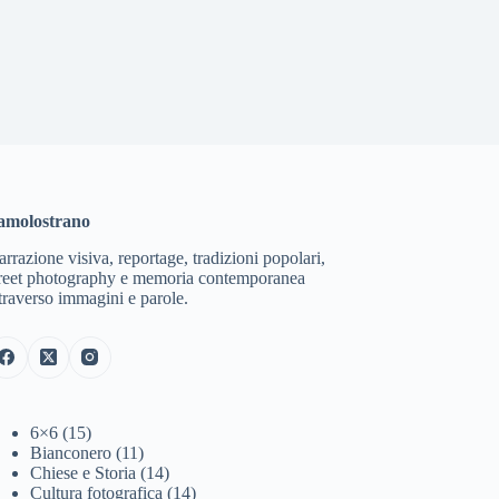
amolostrano
rrazione visiva, reportage, tradizioni popolari,
treet photography e memoria contemporanea
traverso immagini e parole.
6×6
(15)
Bianconero
(11)
Chiese e Storia
(14)
Cultura fotografica
(14)