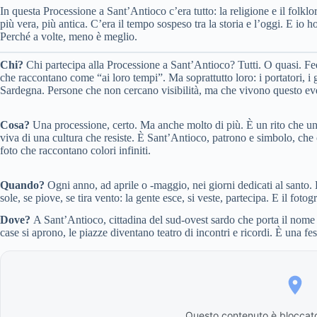
In questa Processione a Sant’Antioco c’era tutto: la religione e il folklor
più vera, più antica. C’era il tempo sospeso tra la storia e l’oggi. E io h
Perché a volte, meno è meglio.
Chi?
Chi partecipa alla Processione a Sant’Antioco? Tutti. O quasi. Fedel
che raccontano come “ai loro tempi”. Ma soprattutto loro: i portatori, i 
Sardegna. Persone che non cercano visibilità, ma che vivono questo eve
Cosa?
Una processione, certo. Ma anche molto di più. È un rito che un
viva di una cultura che resiste. È Sant’Antioco, patrono e simbolo, che 
foto che raccontano colori infiniti.
Quando?
Ogni anno, ad aprile o -maggio, nei giorni dedicati al santo. L
sole, se piove, se tira vento: la gente esce, si veste, partecipa. E il foto
Dove?
A Sant’Antioco, cittadina del sud-ovest sardo che porta il nome 
case si aprono, le piazze diventano teatro di incontri e ricordi. È una fes
Questo contenuto è bloccato