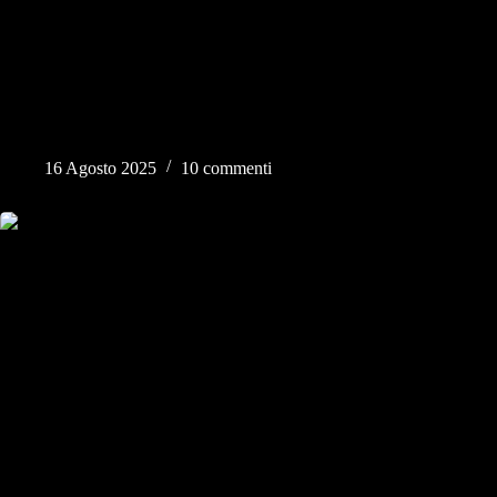
Vale la pena comprare Ricoh GR III
16 Agosto 2025
10 commenti