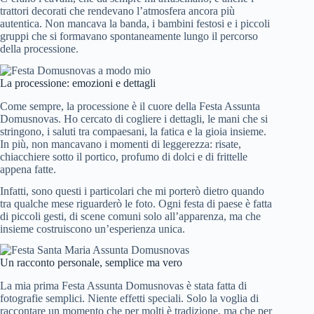
trattori decorati che rendevano l’atmosfera ancora più
autentica. Non mancava la banda, i bambini festosi e i piccoli
gruppi che si formavano spontaneamente lungo il percorso
della processione.
Festa Domusnovas a modo mio
La processione: emozioni e dettagli
Come sempre, la processione è il cuore della Festa Assunta
Domusnovas. Ho cercato di cogliere i dettagli, le mani che si
stringono, i saluti tra compaesani, la fatica e la gioia insieme.
In più, non mancavano i momenti di leggerezza: risate,
chiacchiere sotto il portico, profumo di dolci e di frittelle
appena fatte.
Infatti, sono questi i particolari che mi porterò dietro quando
tra qualche mese riguarderò le foto. Ogni festa di paese è fatta
di piccoli gesti, di scene comuni solo all’apparenza, ma che
insieme costruiscono un’esperienza unica.
Festa Santa Maria Assunta Domusnovas
Un racconto personale, semplice ma vero
La mia prima Festa Assunta Domusnovas è stata fatta di
fotografie semplici. Niente effetti speciali. Solo la voglia di
raccontare un momento che per molti è tradizione, ma che per