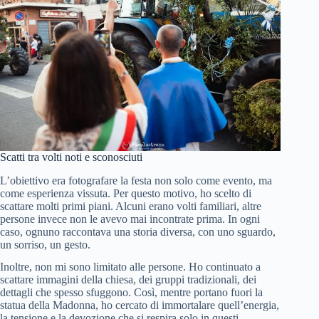
Festa Santa Maria Assunta Domusnovas
Scatti tra volti noti e sconosciuti
L’obiettivo era fotografare la festa non solo come evento, ma
come esperienza vissuta. Per questo motivo, ho scelto di
scattare molti primi piani. Alcuni erano volti familiari, altre
persone invece non le avevo mai incontrate prima. In ogni
caso, ognuno raccontava una storia diversa, con uno sguardo,
un sorriso, un gesto.
Inoltre, non mi sono limitato alle persone. Ho continuato a
scattare immagini della chiesa, dei gruppi tradizionali, dei
dettagli che spesso sfuggono. Così, mentre portano fuori la
statua della Madonna, ho cercato di immortalare quell’energia,
la tensione e la devozione che si respira solo in questi