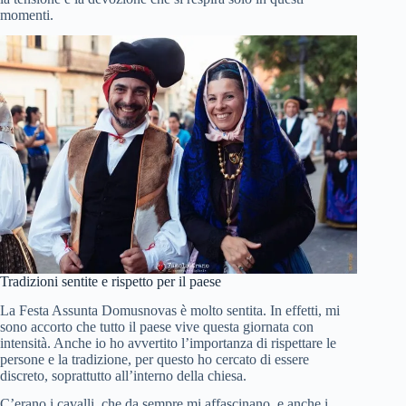
momenti.
Festa Santa Maria Assunta Domusnovas
Tradizioni sentite e rispetto per il paese
La Festa Assunta Domusnovas è molto sentita. In effetti, mi
sono accorto che tutto il paese vive questa giornata con
intensità. Anche io ho avvertito l’importanza di rispettare le
persone e la tradizione, per questo ho cercato di essere
discreto, soprattutto all’interno della chiesa.
C’erano i cavalli, che da sempre mi affascinano, e anche i