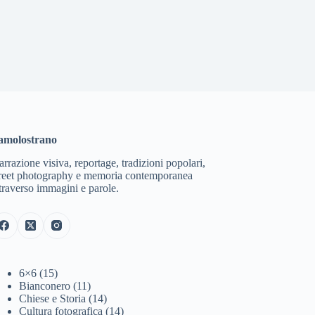
amolostrano
rrazione visiva, reportage, tradizioni popolari,
treet photography e memoria contemporanea
traverso immagini e parole.
6×6
(15)
Bianconero
(11)
Chiese e Storia
(14)
Cultura fotografica
(14)