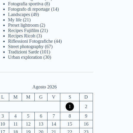
Fotografia sportiva
(8)
Fotografo di reportage
(14)
Landscapes
(49)
My life
(21)
Preset lightroom
(2)
Recipes Fujifilm
(21)
Recipes Ricoh
(3)
Riflessioni Fotografiche
(44)
Street photography
(67)
Tradizioni Sarde
(101)
Urban exploration
(30)
Agosto 2026
L
M
M
G
V
S
D
1
2
3
4
5
6
7
8
9
10
11
12
13
14
15
16
17
18
19
20
21
22
23