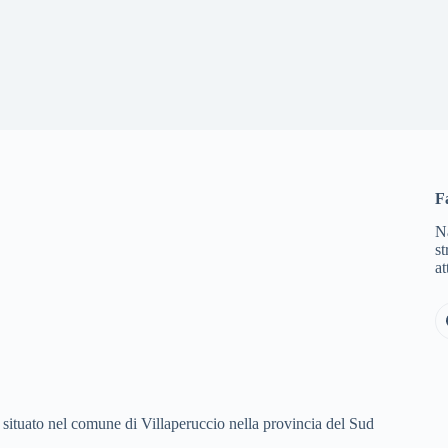
F
Na
s
at
 situato nel comune di Villaperuccio nella provincia del Sud