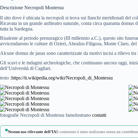
Descrizione Necropoli Montessu
Il sito dove è ubicata la necropoli si trova sui fianchi meridionali del 
Ricavata in un grande anfiteatro naturale, conta circa quaranta domus de
tutta la Sardegna.
Risalente al periodo prenuragico (III millennio a.C.), questo sito funerar
avvicendarono le culture di Ozieri, Abealzu-Filigosa, Monte Claro, d
Alcune domus de janas sono caratterizzate da motivi incisi a rilievo tra i
Gli scavi e le indagini archeologiche, che continuano ancora oggi, iniz
dell’Università di Cagliari.
testo :
https://it.wikipedia.org/wiki/Necropoli_di_Montessu
fotografie Necropoli di Montessu famolostrano
contatti
Nessun uso rilevante dell’IA
Il contenuto è stato realizzato senza un contributo