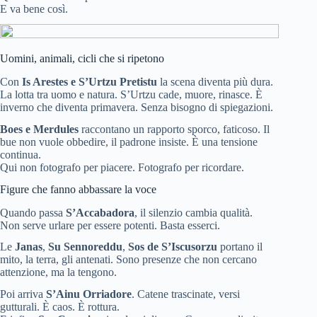
E va bene così.
Uomini, animali, cicli che si ripetono
Con
Is Arestes e S’Urtzu Pretistu
la scena diventa più dura.
La lotta tra uomo e natura. S’Urtzu cade, muore, rinasce. È
inverno che diventa primavera. Senza bisogno di spiegazioni.
Boes e Merdules
raccontano un rapporto sporco, faticoso. Il
bue non vuole obbedire, il padrone insiste. È una tensione
continua.
Qui non fotografo per piacere. Fotografo per ricordare.
Figure che fanno abbassare la voce
Quando passa
S’Accabadora
, il silenzio cambia qualità.
Non serve urlare per essere potenti. Basta esserci.
Le
Janas
,
Su Sennoreddu
,
Sos de S’Iscusorzu
portano il
mito, la terra, gli antenati. Sono presenze che non cercano
attenzione, ma la tengono.
Poi arriva
S’Ainu Orriadore
. Catene trascinate, versi
gutturali. È caos. È rottura.