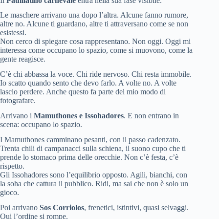
Il
Paulilatino carnevale
entra nella sua fase visibile.
Le maschere arrivano una dopo l’altra. Alcune fanno rumore,
altre no. Alcune ti guardano, altre ti attraversano come se non
esistessi.
Non cerco di spiegare cosa rappresentano. Non oggi. Oggi mi
interessa come occupano lo spazio, come si muovono, come la
gente reagisce.
C’è chi abbassa la voce. Chi ride nervoso. Chi resta immobile.
Io scatto quando sento che devo farlo. A volte no. A volte
lascio perdere. Anche questo fa parte del mio modo di
fotografare.
Arrivano i
Mamuthones e Issohadores
. E non entrano in
scena: occupano lo spazio.
I Mamuthones camminano pesanti, con il passo cadenzato.
Trenta chili di campanacci sulla schiena, il suono cupo che ti
prende lo stomaco prima delle orecchie. Non c’è festa, c’è
rispetto.
Gli Issohadores sono l’equilibrio opposto. Agili, bianchi, con
la soha che cattura il pubblico. Ridi, ma sai che non è solo un
gioco.
Poi arrivano
Sos Corriolos
, frenetici, istintivi, quasi selvaggi.
Qui l’ordine si rompe.