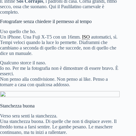
E infine
Sos Corrajos
, i padroni di casa. Corna grandi, ritmo
secco, ossa che suonano. Qui il Paulilatino carnevale è
completo.
Fotografare senza chiedere il permesso al tempo
Uso quello che ho.
Un iPhone. Una Fuji X-T5 con un 16mm.
ISO
automatici, sì.
Tempi veloci quando la luce lo permette. Diaframmi che
cambiano a seconda di quello che succede, non di quello che
dice un manuale.
Qualcuno storce il naso.
Io no. Per me la fotografia non è dimostrare di essere bravo. È
esserci.
Non penso alla condivisione. Non penso ai like. Penso a
tornare a casa con qualcosa addosso.
Stanchezza buona
Verso sera senti la stanchezza.
Una stanchezza buona. Di quelle che non ti dispiace avere. Il
freddo torna a farsi sentire. Le gambe pesano. Le maschere
continuano, ma tu inizi a rallentare.