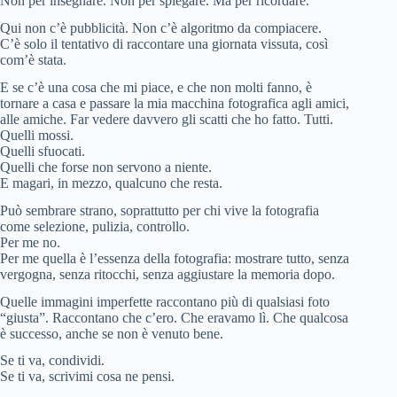
Non per insegnare. Non per spiegare. Ma per ricordare.
Qui non c’è pubblicità. Non c’è algoritmo da compiacere.
C’è solo il tentativo di raccontare una giornata vissuta, così
com’è stata.
E se c’è una cosa che mi piace, e che non molti fanno, è
tornare a casa e passare la mia macchina fotografica agli amici,
alle amiche. Far vedere davvero gli scatti che ho fatto. Tutti.
Quelli mossi.
Quelli sfuocati.
Quelli che forse non servono a niente.
E magari, in mezzo, qualcuno che resta.
Può sembrare strano, soprattutto per chi vive la fotografia
come selezione, pulizia, controllo.
Per me no.
Per me quella è l’essenza della fotografia: mostrare tutto, senza
vergogna, senza ritocchi, senza aggiustare la memoria dopo.
Quelle immagini imperfette raccontano più di qualsiasi foto
“giusta”. Raccontano che c’ero. Che eravamo lì. Che qualcosa
è successo, anche se non è venuto bene.
Se ti va, condividi.
Se ti va, scrivimi cosa ne pensi.